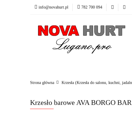
info@novahurt.pl
782 700 094
Fotele obrotowe
Kontakt
Dane do
Fotele obrotowe
Krzesła
Stoły
Fotele i 
Strona główna
Krzesła (Krzesła do salonu, kuchni, jadaln
Krzesło barowe AVA BORGO BAR