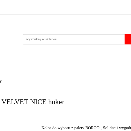
Krzesła
Stoły
Fotele i pufy
Foteliki samochodowe
Po
 przelewu
pufy
Foteliki samochodowe
Pozostałe
Outlet
Kontakt
i)
 VELVET NICE hoker
Kolor do wyboru z palety BORGO , Solidne i wygodn