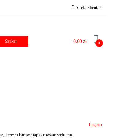
Strefa klienta
zostałe
Outlet
Zaloguj się
Zarejestruj się
0,00 zł
Dodaj zgłoszenie do zamówienia
0
Dane do przelewu
Lugano
e, krzesło barowe tapicerowane welurem.