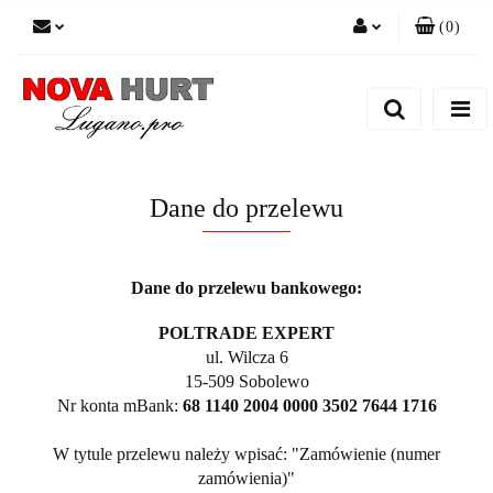
(
0
)
Zaloguj się
Zarejestruj się
Dodaj zgłoszenie do zamówienia
Dane do przelewu
Dane do przelewu bankowego:
POLTRADE EXPERT
ul. Wilcza 6
15-509 Sobolewo
Nr konta mBank:
68 1140 2004 0000 3502 7644 1716
W tytule przelewu należy wpisać: "Zamówienie (numer
zamówienia)"