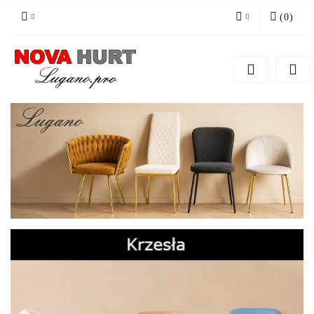
(
0
)
Zaloguj się
Zarejestruj się
Dodaj zgłoszenie do zamówienia