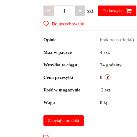
szt.
Do koszyka
Do przechowalni
Opinie
brak ocen
(dodaj)
Max w paczce
4 szt.
Wysyłka w ciągu
24 godziny
Cena przesyłki
0
Ilość w magazynie
2
szt.
Waga
8 kg
Zapytaj o produkt