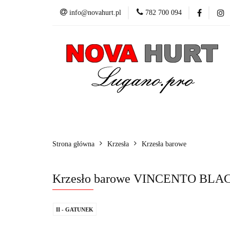
info@novahurt.pl
782 700 094
Fotele obrotowe
Kontakt
Dane do
Fotele obrotowe
Krzesła
Stoły
Fotele i 
Strona główna
Krzesła
Krzesła barowe
Krzesło barowe VINCENTO BLA
II - GATUNEK