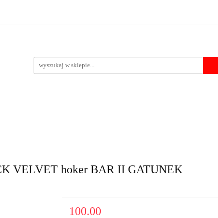
Krzesła
Stoły
Fotele i pufy
Foteliki samochodowe
Po
 przelewu
pufy
Foteliki samochodowe
Pozostałe
Outlet
Kontakt
CK VELVET hoker BAR II GATUNEK
100.00