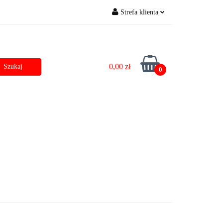
Strefa klienta
zostałe
Outlet
Zaloguj się
Zarejestruj się
0,00 zł
Dodaj zgłoszenie do zamówienia
0
Dane do przelewu