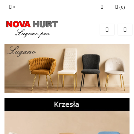
(
0
)
Zaloguj się
Zarejestruj się
Dodaj zgłoszenie do zamówienia