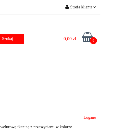
Strefa klienta
zostałe
Outlet
Zaloguj się
Zarejestruj się
0,00 zł
Dodaj zgłoszenie do zamówienia
0
Dane do przelewu
Lugano
 welurową tkaniną z przeszyciami w kolorze