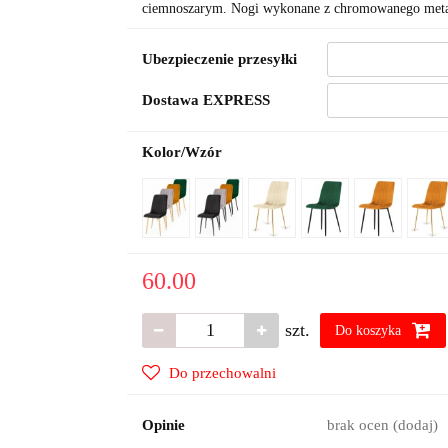
ciemnoszarym. Nogi wykonane z chromowanego meta
Ubezpieczenie przesyłki
Dostawa EXPRESS
Kolor/Wzór
60.00
szt.
Do koszyka
Do przechowalni
Opinie
brak ocen
(dodaj)