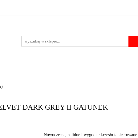
Krzesła
Stoły
Fotele i pufy
Foteliki samochodowe
Po
 przelewu
pufy
Foteliki samochodowe
Pozostałe
Outlet
Kontakt
i)
 VELVET DARK GREY II GATUNEK
Nowoczesne, solidne i wygodne krzesło tapicerowane