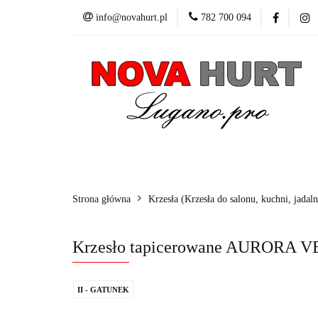
info@novahurt.pl
782 700 094
Fotele obrotowe
Kontakt
Dane do
Fotele obrotowe
Krzesła
Stoły
Fotele i 
Strona główna
Krzesła (Krzesła do salonu, kuchni, jadaln
Krzesło tapicerowane AURORA
II - GATUNEK