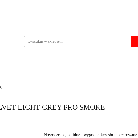
Krzesła
Stoły
Fotele i pufy
Foteliki samochodowe
Po
 przelewu
pufy
Foteliki samochodowe
Pozostałe
Outlet
Kontakt
i)
VELVET LIGHT GREY PRO SMOKE
Nowoczesne, solidne i wygodne krzesło tapicerowane 