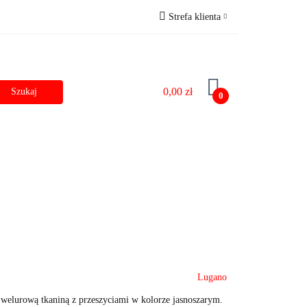
Strefa klienta
zostałe
Outlet
Zaloguj się
Zarejestruj się
0,00 zł
Dodaj zgłoszenie do zamówienia
0
Dane do przelewu
Lugano
welurową tkaniną z przeszyciami w kolorze jasnoszarym.