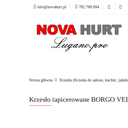
info@novahurt.pl
782 700 094
Fotele obrotowe
Kontakt
Dane do
Fotele obrotowe
Krzesła
Stoły
Fotele i 
Strona główna
Krzesła (Krzesła do salonu, kuchni, jadaln
Krzesło tapicerowane BORGO 