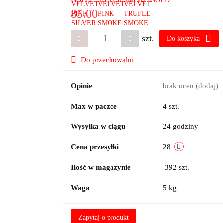
85.00
szt.
Do koszyka
Do przechowalni
Opinie
brak ocen
(dodaj)
Max w paczce
4 szt.
Wysyłka w ciągu
24 godziny
Cena przesyłki
28
Ilość w magazynie
392
szt.
Waga
5 kg
Zapytaj o produkt