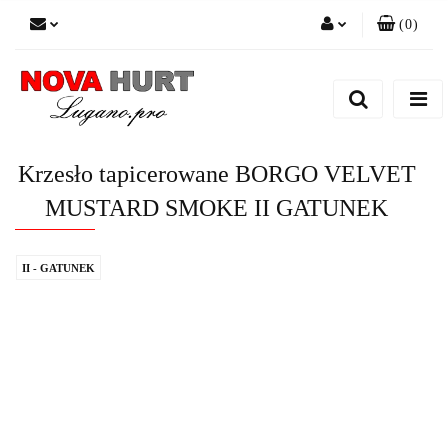
(
0
)
Zaloguj się
Zarejestruj się
Dodaj zgłoszenie do zamówienia
Krzesło tapicerowane BORGO VELVET
MUSTARD SMOKE II GATUNEK
II - GATUNEK