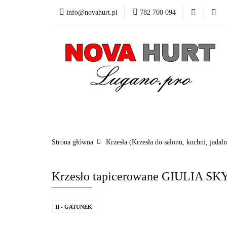
info@novahurt.pl
782 700 094
Fotele obrotowe
Kontakt
Dane do
Fotele obrotowe
Krzesła
Stoły
Fotele i 
Strona główna
Krzesła (Krzesła do salonu, kuchni, jadaln
Krzesło tapicerowane GIULIA 
II - GATUNEK