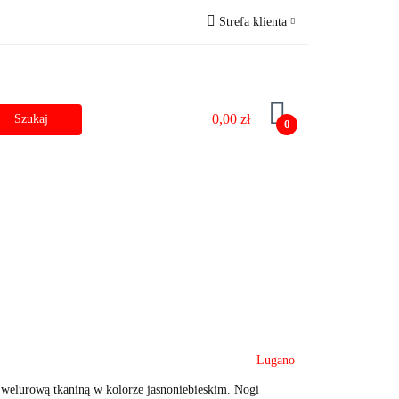
Strefa klienta
zostałe
Outlet
Zaloguj się
Zarejestruj się
0,00 zł
Dodaj zgłoszenie do zamówienia
0
Dane do przelewu
Lugano
 welurową tkaniną w kolorze jasnoniebieskim. Nogi