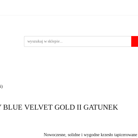
Krzesła
Stoły
Fotele i pufy
Foteliki samochodowe
Po
 przelewu
pufy
Foteliki samochodowe
Pozostałe
Outlet
Kontakt
i)
SKY BLUE VELVET GOLD II GATUNEK
Nowoczesne, solidne i wygodne krzesło tapicerowane