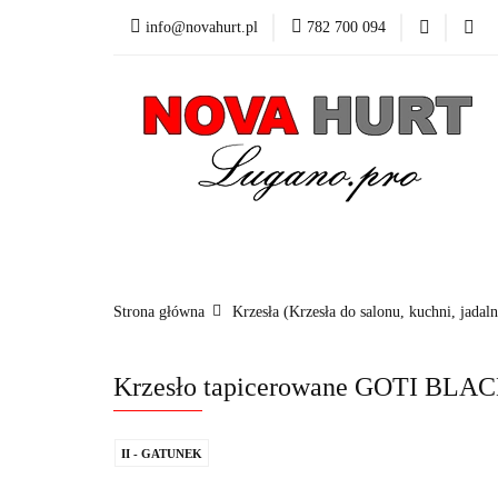
info@novahurt.pl
782 700 094
Fotele obrotowe
Kontakt
Dane do
Fotele obrotowe
Krzesła
Stoły
Fotele i 
Strona główna
Krzesła (Krzesła do salonu, kuchni, jadaln
Krzesło tapicerowane GOTI BL
II - GATUNEK