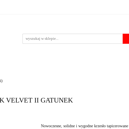
Krzesła
Stoły
Fotele i pufy
Foteliki samochodowe
Po
 przelewu
pufy
Foteliki samochodowe
Pozostałe
Outlet
Kontakt
i)
ACK VELVET II GATUNEK
Nowoczesne, solidne i wygodne krzesło tapicerowane