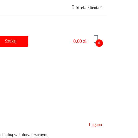
Strefa klienta
zostałe
Outlet
Zaloguj się
Zarejestruj się
0,00 zł
Dodaj zgłoszenie do zamówienia
0
Dane do przelewu
Lugano
 tkaniną w kolorze czarnym.