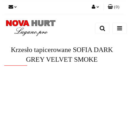
(
0
)
Zaloguj się
Zarejestruj się
Dodaj zgłoszenie do zamówienia
Krzesło tapicerowane SOFIA DARK
GREY VELVET SMOKE