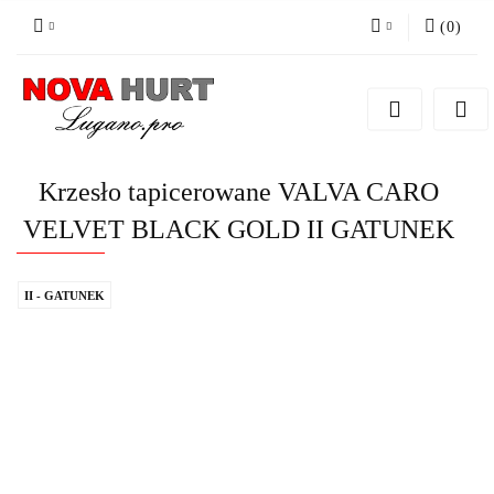
(
0
)
Zaloguj się
Zarejestruj się
Dodaj zgłoszenie do zamówienia
Krzesło tapicerowane VALVA CARO
VELVET BLACK GOLD II GATUNEK
II - GATUNEK