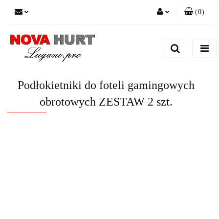
(
0
)
Zaloguj się
Zarejestruj się
Dodaj zgłoszenie do zamówienia
Podłokietniki do foteli gamingowych
obrotowych ZESTAW 2 szt.