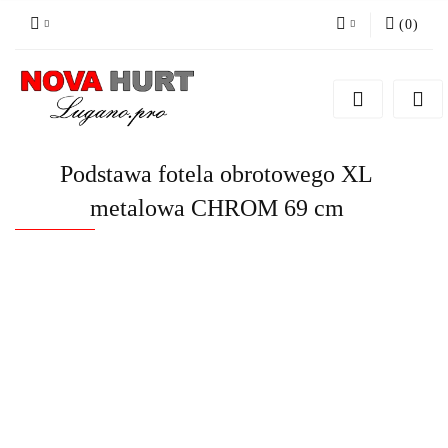
(
0
)
Zaloguj się
Zarejestruj się
Dodaj zgłoszenie do zamówienia
Podstawa fotela obrotowego XL
metalowa CHROM 69 cm