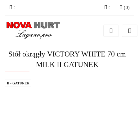
(
0
)
Zaloguj się
Zarejestruj się
Dodaj zgłoszenie do zamówienia
Stół okrągły VICTORY WHITE 70 cm
MILK II GATUNEK
II - GATUNEK