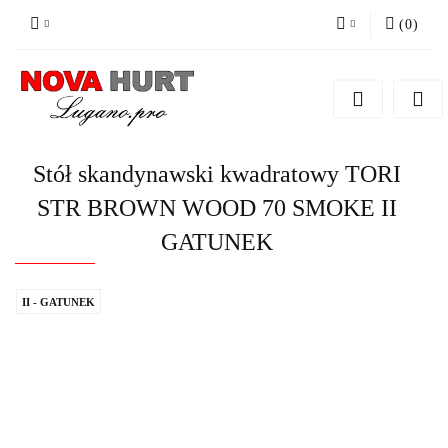
(
0
)
Zaloguj się
Zarejestruj się
Dodaj zgłoszenie do zamówienia
Stół skandynawski kwadratowy TORI
STR BROWN WOOD 70 SMOKE II
GATUNEK
II - GATUNEK