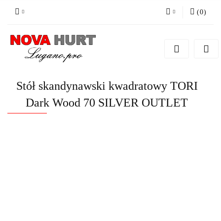
(
0
)
Zaloguj się
Zarejestruj się
Dodaj zgłoszenie do zamówienia
Stół skandynawski kwadratowy TORI
Dark Wood 70 SILVER OUTLET