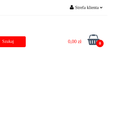
Strefa klienta
zostałe
Outlet
Zaloguj się
Zarejestruj się
0,00 zł
Dodaj zgłoszenie do zamówienia
0
Dane do przelewu