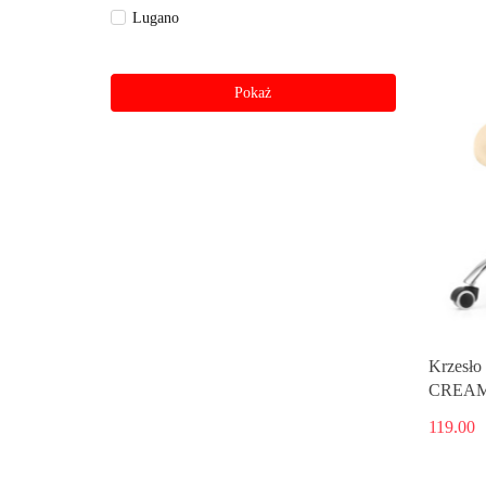
Lugano
Pokaż
Krzesł
CREAM
119.00