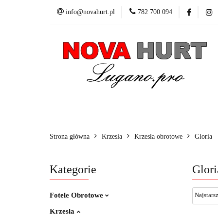
info@novahurt.pl
782 700 094
Fotele obrotowe
Kontakt
Dane do
Fotele obrotowe
Krzesła
Stoły
Fotele i 
Strona główna
Krzesła
Krzesła obrotowe
Gloria
Kategorie
Glori
Fotele Obrotowe
Krzesła