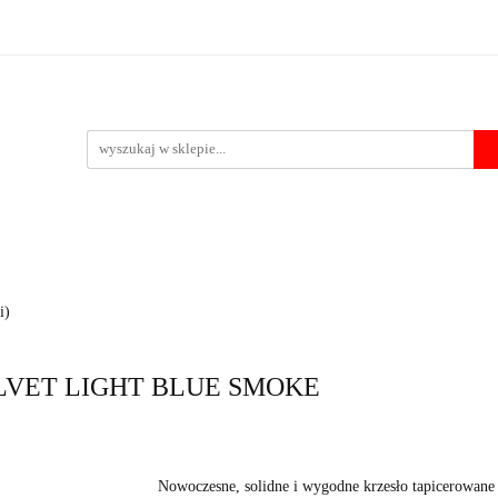
Krzesła
Stoły
Fotele i pufy
Foteliki samochodowe
Po
 przelewu
pufy
Foteliki samochodowe
Pozostałe
Outlet
Kontakt
i)
VELVET LIGHT BLUE SMOKE
Nowoczesne, solidne i wygodne krzesło tapicerowane