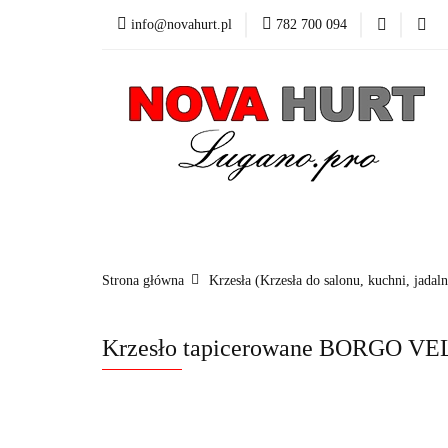
info@novahurt.pl
782 700 094
Fotele obrotowe
Kontakt
Dane do
Fotele obrotowe
Krzesła
Stoły
Fotele i 
Strona główna
Krzesła (Krzesła do salonu, kuchni, jadaln
Krzesło tapicerowane BORGO 