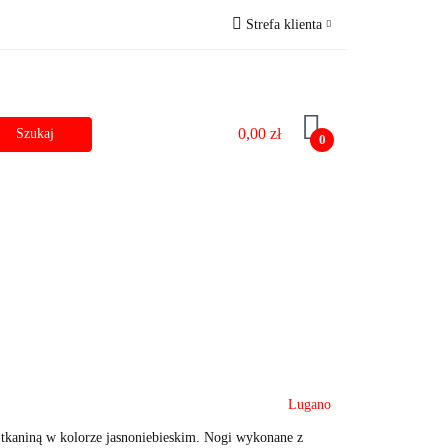
Strefa klienta
zostałe
Outlet
Zaloguj się
Zarejestruj się
0,00 zł
Dodaj zgłoszenie do zamówienia
0
Dane do przelewu
Lugano
 tkaniną w kolorze jasnoniebieskim. Nogi wykonane z