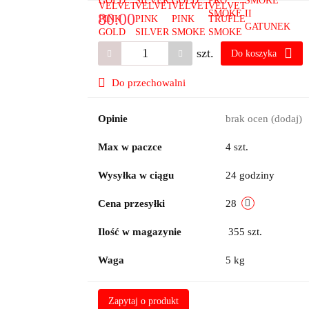
80.00
szt.
Do koszyka
Do przechowalni
Opinie
brak ocen
(dodaj)
Max w paczce
4 szt.
Wysyłka w ciągu
24 godziny
Cena przesyłki
28
Ilość w magazynie
355
szt.
Waga
5 kg
Zapytaj o produkt