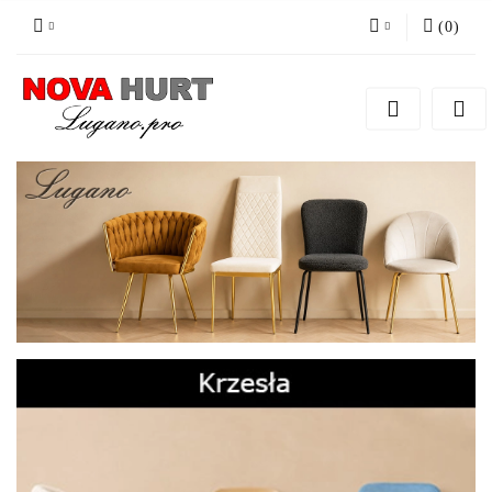
(
0
)
Zaloguj się
Zarejestruj się
Dodaj zgłoszenie do zamówienia