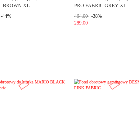
C BROWN XL
PRO FABRIC GREY XL
-44%
464.00
-38%
289.00