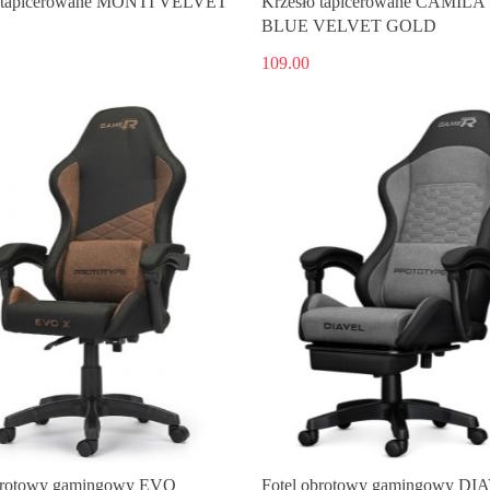
o tapicerowane MONTI VELVET
Krzesło tapicerowane CAMIL
BLUE VELVET GOLD
109.00
brotowy gamingowy EVO
Fotel obrotowy gamingowy DI