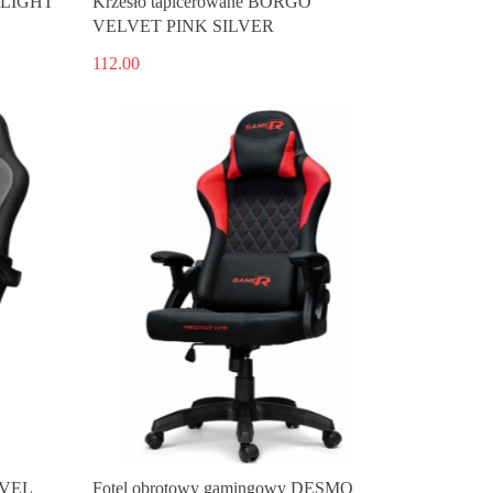
A LIGHT
Krzesło tapicerowane BORGO
VELVET PINK SILVER
112.00
AVEL
Fotel obrotowy gamingowy DESMO