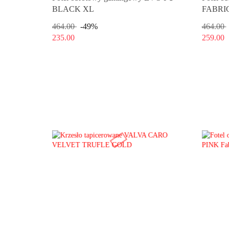
BLACK XL
FABRI
464.00
-49%
464.00
235.00
259.00