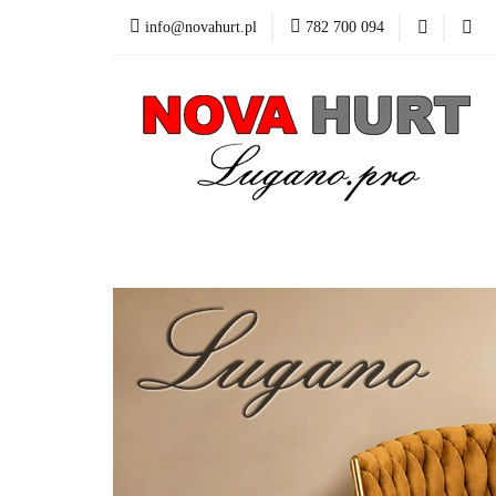
info@novahurt.pl
782 700 094
Fotele obrotowe
Kontakt
Dane do
Fotele obrotowe
Krzesła
Stoły
Fotele i 